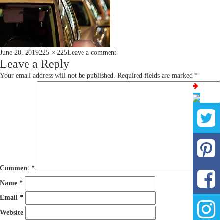
Posted
Full
on
June 20, 2019
225 × 225
Leave a comment
on
size
Leave a Reply
438287de-
56bf-
Your email address will not be published.
Required fields are marked
*
4011-
be96-
00058b38feb3
Comment
*
Name
*
Email
*
Website