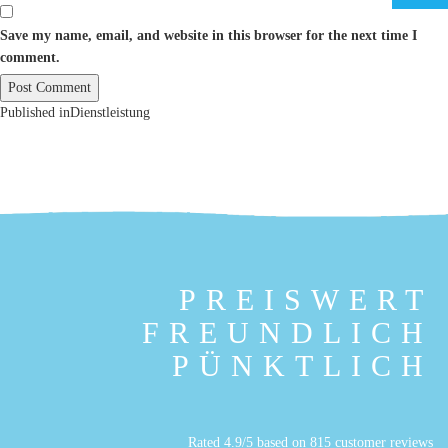
Save my name, email, and website in this browser for the next time I
comment.
Post
Published in
Dienstleistung
navigation
PREISWERT
FREUNDLICH
PÜNKTLICH
Rated
4.9
/5 based on
815
customer reviews