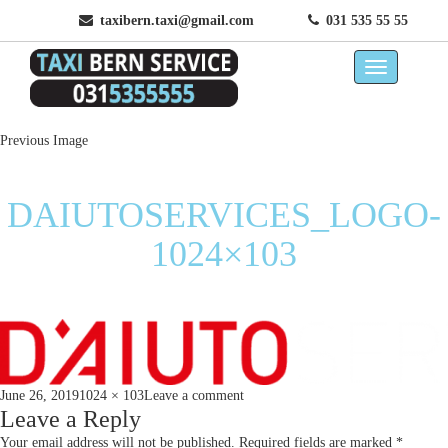
taxibern.taxi@gmail.com
031 535 55 55
Previous Image
DAIUTOSERVICES_LOGO-
1024×103
Posted
Full
on
June 26, 2019
1024 × 103
Leave a comment
on
size
Leave a Reply
DAiutoServices_Logo-
1024×103
Your email address will not be published.
Required fields are marked
*