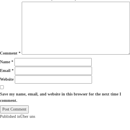
Comment
*
Name
*
Email
*
Website
Save my name, email, and website in this browser for the next time I
comment.
Post
Published in
Über uns
navigation